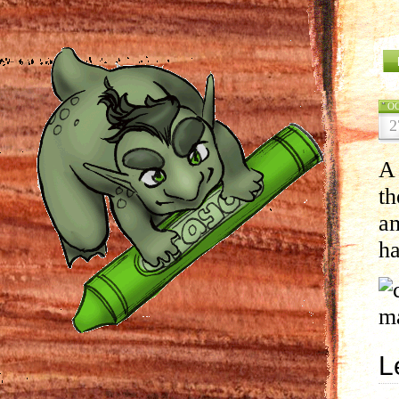
O
2
A 
th
am
ha
L