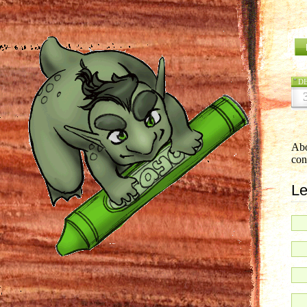
D
Abo
con
Le